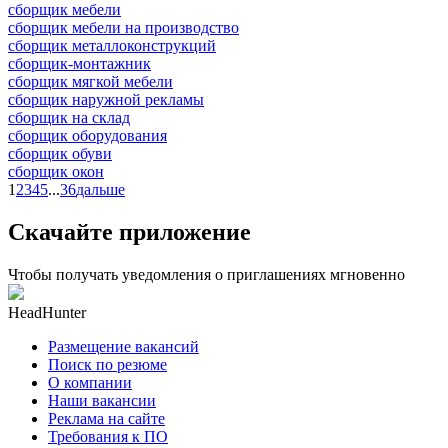
сборщик мебели
сборщик мебели на производство
сборщик металлоконструкций
сборщик-монтажник
сборщик мягкой мебели
сборщик наружной рекламы
сборщик на склад
сборщик оборудования
сборщик обуви
сборщик окон
1
2
3
4
5
...
36
дальше
Скачайте приложение
Чтобы получать уведомления о приглашениях мгновенно
HeadHunter
Размещение вакансий
Поиск по резюме
О компании
Наши вакансии
Реклама на сайте
Требования к ПО