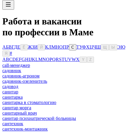
Работа и вакансии
по профессии в Маме
А
Б
В
Г
Д
Е
Ж
З
И
К
Л
М
Н
О
П
Р
Т
У
Ф
Х
Ц
Ч
Ш
Э
Ю
Ё
Й
С
Щ
Ы
#
Я
A
B
C
D
E
F
G
H
I
J
K
L
M
N
O
P
Q
R
S
T
U
V
W
X
Y
Z
сall-менеджер
садовник
садовник-агроном
садовник-озеленитель
садовод
санитар
санитарка
санитарка в стоматологию
санитар морга
санитарный врач
санитар психиатрической больницы
сантехник
сантехник-монтажник