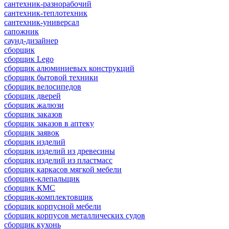
сантехник-разнорабочий
сантехник-теплотехник
сантехник-универсал
сапожник
саунд-дизайнер
сборщик
сборщик Lego
сборщик алюминиевых конструкций
сборщик бытовой техники
сборщик велосипедов
сборщик дверей
сборщик жалюзи
сборщик заказов
сборщик заказов в аптеку
сборщик заявок
сборщик изделий
сборщик изделий из древесины
сборщик изделий из пластмасс
сборщик каркасов мягкой мебели
сборщик-клепальщик
сборщик КМС
сборщик-комплектовщик
сборщик корпусной мебели
сборщик корпусов металлических судов
сборщик кухонь